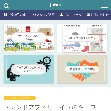
joism
『OneTrend』
メルマガ講座
プロフィール
お問い合わせ
0からブログで稼ぐ
20%見つかりましたか？
「6step」
ブログで稼ぐ人がやって
個別サポートのご依頼
いること
トレンドアフィリエイト
トレンドアフィリエイトのキーワー