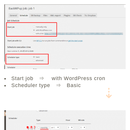
Start job ⇒ with WordPress cron
Scheduler type ⇒ Basic
⇣