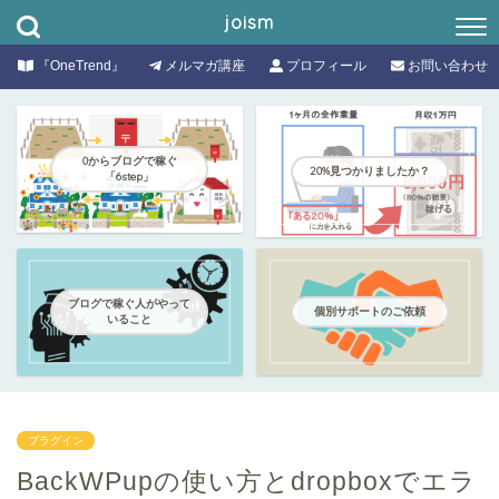
joism
『OneTrend』
メルマガ講座
プロフィール
お問い合わせ
0からブログで稼ぐ
20%見つかりましたか？
「6step」
ブログで稼ぐ人がやって
個別サポートのご依頼
いること
プラグイン
BackWPupの使い方とdropboxでエラ