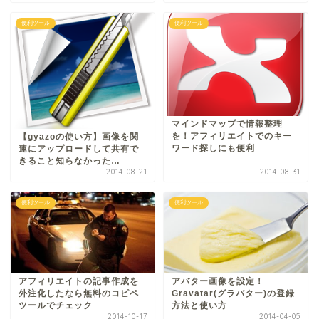
便利ツール
便利ツール
マインドマップで情報整理
を！アフィリエイトでのキー
【gyazoの使い方】画像を関
ワード探しにも便利
連にアップロードして共有で
きること知らなかった…
2014-08-21
2014-08-31
便利ツール
便利ツール
アフィリエイトの記事作成を
アバター画像を設定！
外注化したなら無料のコピペ
Gravatar(グラバター)の登録
ツールでチェック
方法と使い方
2014-10-17
2014-04-05