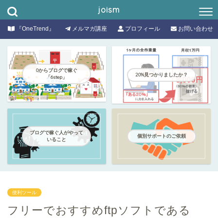
joism
『OneTrend』
メルマガ講座
プロフィール
お問い合わせ
0からブログで稼ぐ
20%見つかりましたか？
「6step」
ブログで稼ぐ人がやって
個別サポートのご依頼
いること
便利ツール
フリーでおすすめftpソフトである