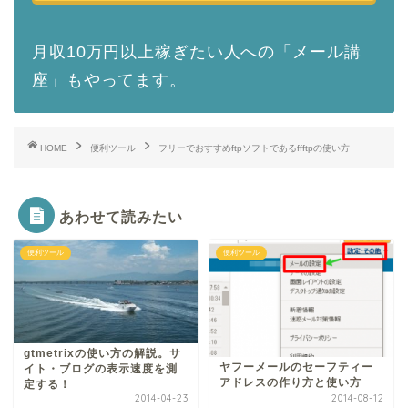
月収10万円以上稼ぎたい人への「メール講
座」もやってます。
HOME
便利ツール
フリーでおすすめftpソフトであるffftpの使い方
あわせて読みたい
便利ツール
便利ツール
gtmetrixの使い方の解説。サ
ヤフーメールのセーフティー
イト・ブログの表示速度を測
アドレスの作り方と使い方
定する！
2014-04-23
2014-08-12