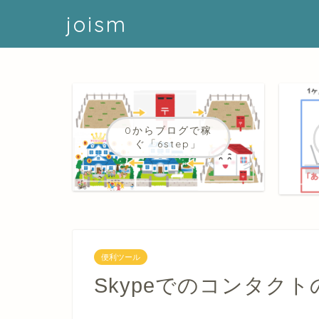
joism
0からブログで稼
ぐ「6step」
便利ツール
Skypeでのコンタク