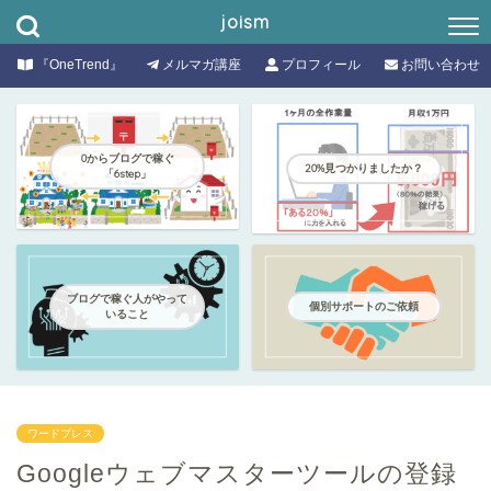
joism
『OneTrend』
メルマガ講座
プロフィール
お問い合わせ
0からブログで稼ぐ
20%見つかりましたか？
「6step」
ブログで稼ぐ人がやって
個別サポートのご依頼
いること
ワードプレス
Googleウェブマスターツールの登録