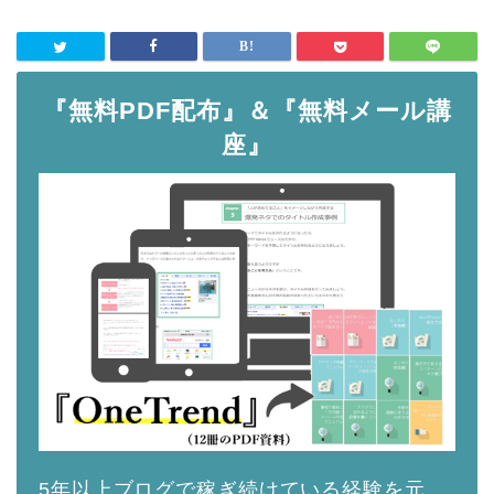
『無料PDF配布』＆『無料メール講
座』
5年以上ブログで稼ぎ続けている経験を元