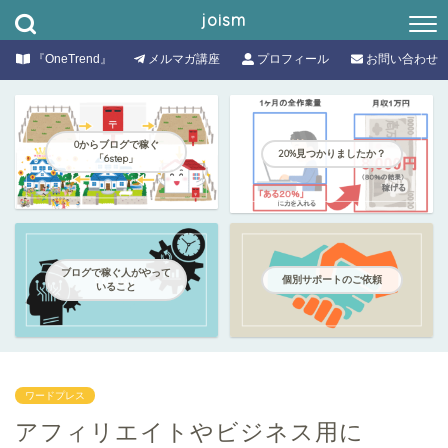
joism
『OneTrend』
メルマガ講座
プロフィール
お問い合わせ
0からブログで稼ぐ
20%見つかりましたか？
「6step」
ブログで稼ぐ人がやって
個別サポートのご依頼
いること
ワードプレス
アフィリエイトやビジネス用に