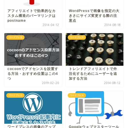
アフィリエイトで効果的なカ
WordPressで画像を指定の大
スタム構造のパーマリンクは
きさにサイズ変更する際の注
postname
意点
2014-04-12
2014-08-18
ワードプレス
ワードプレス
cocoonでアドセンスを設置す
トレンドアフィリエイトで外
る方法・おすすめ位置はこの4
注化するためにユーザーを追
つ
加する方法
2019-02-20
2014-08-12
ワードプレス
ワードプレス
ワードプレスの画像のアップ
Googleウェブマスターツール