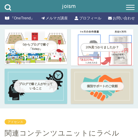
joism
『OneTrend』
メルマガ講座
プロフィール
お問い合わせ
0からブログで稼ぐ
20%見つかりましたか？
「6step」
ブログで稼ぐ人がやって
個別サポートのご依頼
いること
アドセンス
関連コンテンツユニットにラベル