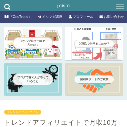
joism
『OneTrend』
メルマガ講座
プロフィール
お問い合わせ
0からブログで稼ぐ
20%見つかりましたか？
「6step」
ブログで稼ぐ人がやって
個別サポートのご依頼
いること
トレンドアフィリエイト
トレンドアフィリエイトで月収10万