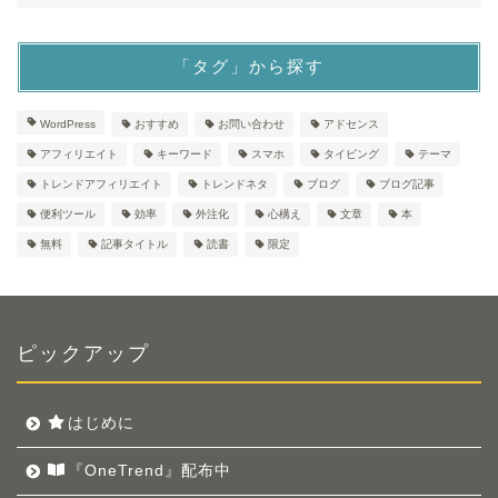
「タグ」から探す
WordPress
おすすめ
お問い合わせ
アドセンス
アフィリエイト
キーワード
スマホ
タイピング
テーマ
トレンドアフィリエイト
トレンドネタ
ブログ
ブログ記事
便利ツール
効率
外注化
心構え
文章
本
無料
記事タイトル
読書
限定
ピックアップ
はじめに
『OneTrend』配布中