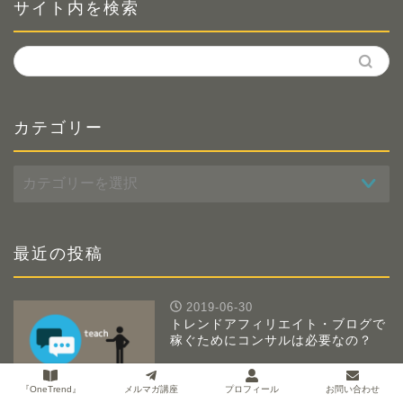
サイト内を検索
カテゴリー
カ
テ
ゴ
リ
ー
最近の投稿
2019-06-30
トレンドアフィリエイト・ブログで
稼ぐためにコンサルは必要なの？
『OneTrend』
メルマガ講座
プロフィール
お問い合わせ