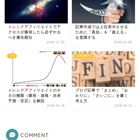
トレンドアフィリエイトでア
記事作成では上位表示させる
クセスが爆発したら必ずやる
ために「真似」＆「超える」
べき優先順位
を意識する
2018-12-30
2018-04-08
ネタ
記事の書き方
トレンドアフィリエイトのネ
ブログ記事で「まとめ」「お
タの種類（爆発・速報・未来
わりに」「さいごに」を書く
予測・安定）を解説
考え方
2018-04-18
2018-04-14
COMMENT