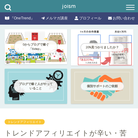
joism
『OneTrend』
メルマガ講座
プロフィール
お問い合わせ
0からブログで稼ぐ
20%見つかりましたか？
「6step」
ブログで稼ぐ人がやって
個別サポートのご依頼
いること
トレンドアフィリエイト
トレンドアフィリエイトが辛い・苦