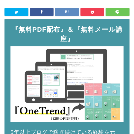
『無料PDF配布』＆『無料メール講
座』
5年以上ブログで稼ぎ続けている経験を元