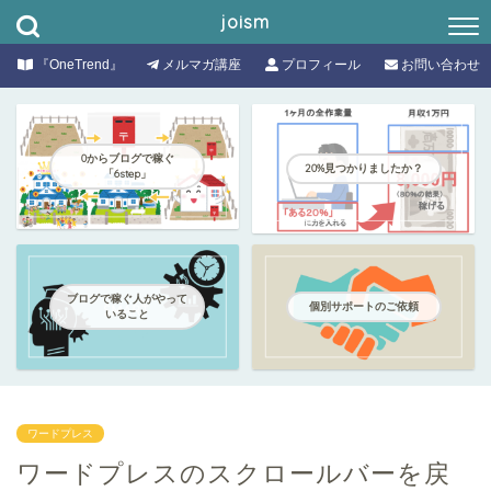
joism
『OneTrend』
メルマガ講座
プロフィール
お問い合わせ
0からブログで稼ぐ
20%見つかりましたか？
「6step」
ブログで稼ぐ人がやって
個別サポートのご依頼
いること
ワードプレス
ワードプレスのスクロールバーを戻