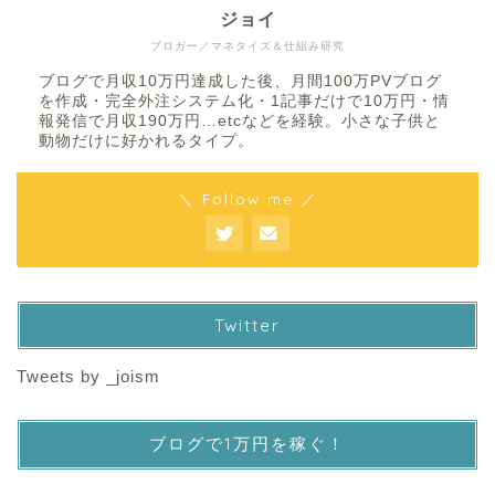
ジョイ
ブロガー／マネタイズ＆仕組み研究
ブログで月収10万円達成した後、月間100万PVブログ
を作成・完全外注システム化・1記事だけで10万円・情
報発信で月収190万円…etcなどを経験。小さな子供と
動物だけに好かれるタイプ。
＼ Follow me ／
Twitter
Tweets by _joism
ブログで1万円を稼ぐ！