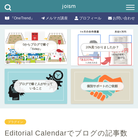
joism
『OneTrend』
メルマガ講座
プロフィール
お問い合わせ
0からブログで稼ぐ
20%見つかりましたか？
「6step」
ブログで稼ぐ人がやって
個別サポートのご依頼
いること
プラグイン
Editorial Calendarでブログの記事数