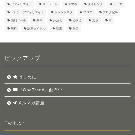
アフィリエイト
キーワード
スマホ
タイピング
テーマ
トレンドアフィリエイト
トレンドネタ
ブログ
ブログ記事
便利ツール
効率
外注化
心構え
文章
本
無料
記事タイトル
読書
限定
ピックアップ
はじめに
『OneTrend』配布中
メルマガ講座
Twitter