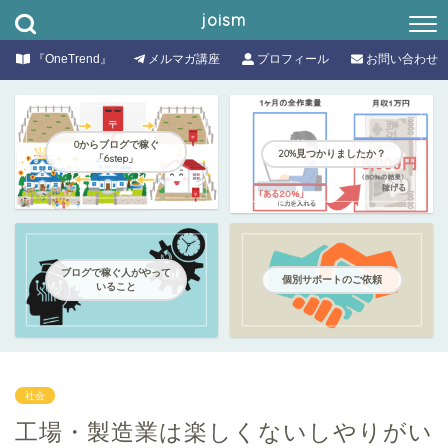
joism
『OneTrend』
メルマガ講座
プロフィール
お問い合わせ
0からブログで稼ぐ
20%見つかりましたか？
「6step」
ブログで稼ぐ人がやって
個別サポートのご依頼
いること
社会
工場・製造業は楽しくないしやりがい