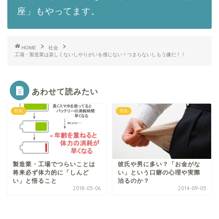
座」もやってます。
HOME
社会
工場・製造業は楽しくないしやりがいを感じない！つまらないしもう嫌だ！！
あわせて読みたい
社会
社会
製造業・工場でつらいことは
彼氏や男に多い？「お金がな
将来必ず体力的に「しんど
い」という口癖の心理や実際
い」と悟ること
治るのか？
2018-05-06
2014-09-05