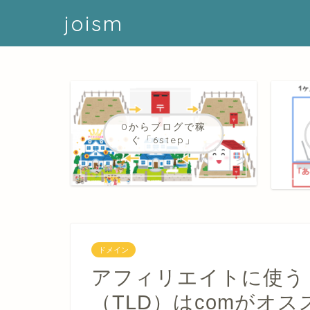
joism
0からブログで稼
ぐ「6step」
ドメイン
アフィリエイトに使う
（TLD）はcomがオス