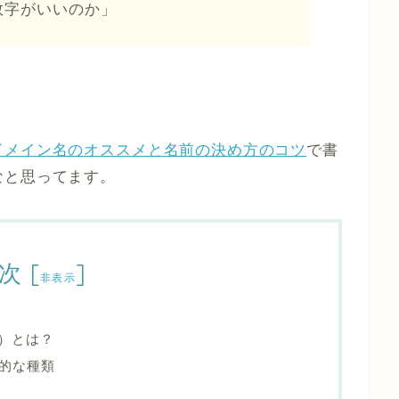
数字がいいのか」
ドメイン名のオススメと名前の決め方のコツ
で書
なと思ってます。
次
[
]
非表示
D）とは？
的な種類