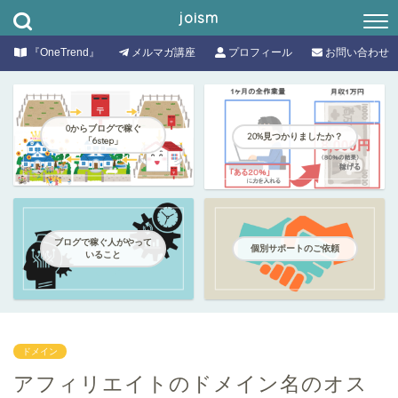
joism
『OneTrend』
メルマガ講座
プロフィール
お問い合わせ
0からブログで稼ぐ
20%見つかりましたか？
「6step」
ブログで稼ぐ人がやって
個別サポートのご依頼
いること
ドメイン
アフィリエイトのドメイン名のオス