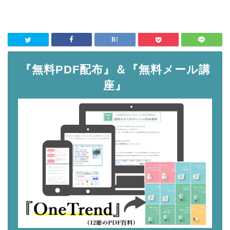
『無料PDF配布』＆『無料メール講
座』