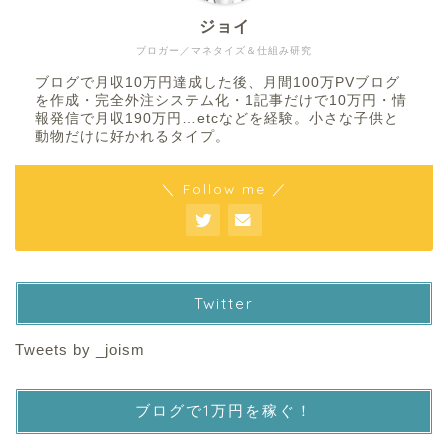
ジョイ
ブロガー／マネタイズ＆仕組み研究
ブログで月収10万円達成した後、月間100万PVブログ
を作成・完全外注システム化・1記事だけで10万円・情
報発信で月収190万円…etcなどを経験。小さな子供と
動物だけに好かれるタイプ。
＼ Follow me ／
Twitter
Tweets by _joism
ブログで1万円を稼ぐ！