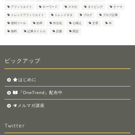
アフィリエイト
キーワード
スマホ
タイピング
テーマ
トレンドアフィリエイト
トレンドネタ
ブログ
ブログ記事
便利ツール
効率
外注化
心構え
文章
本
無料
記事タイトル
読書
限定
ピックアップ
はじめに
『OneTrend』配布中
メルマガ講座
Twitter