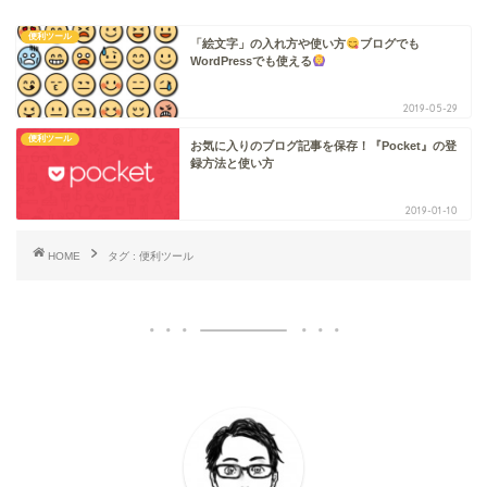
便利ツール
「絵文字」の入れ方や使い方
ブログでも
WordPressでも使える
2019-05-29
便利ツール
お気に入りのブログ記事を保存！『Pocket』の登
録方法と使い方
2019-01-10
HOME
タグ : 便利ツール