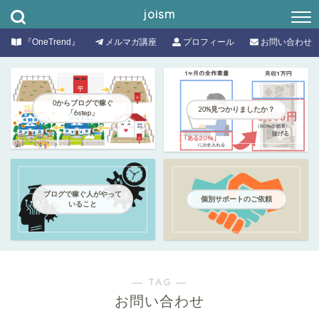
joism
『OneTrend』
メルマガ講座
プロフィール
お問い合わせ
0からブログで稼ぐ
20%見つかりましたか？
「6step」
ブログで稼ぐ人がやって
個別サポートのご依頼
いること
― TAG ―
お問い合わせ