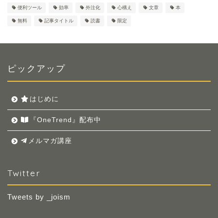
便利ツール
効率
外注化
心構え
文章
本
無料
記事タイトル
読書
限定
ピックアップ
はじめに
『OneTrend』配布中
メルマガ講座
Twitter
Tweets by _joism